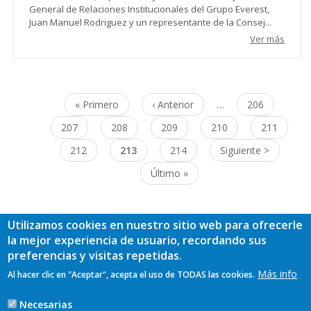
General de Relaciones Institucionales del Grupo Everest,
Juan Manuel Rodriguez y un representante de la Consej...
Ver más
Paginación
Primera
« Primero
Página
‹ Anterior
…
Page
206
página
anterior
Page
207
Page
208
Page
209
Page
210
Page
211
Page
212
Página
213
Page
214
Siguiente
Siguiente >
actual
página
Última
Último »
página
Utilizamos cookies en nuestro sitio web para ofrecerle
la mejor experiencia de usuario, recordando sus
preferencias y visitas repetidas.
Más info
Al hacer clic en "Aceptar", acepta el uso de TODAS las cookies.
Necesarias