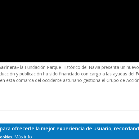
marinera
» la Fundación Parque Histórico del Navia presenta un nuevo
oducción y publicación ha sido financiado con cargo a las ayudas del
 en esta comarca del occidente asturiano gestiona el Grupo de Acció
para ofrecerle la mejor experiencia de usuario, recordand
Más info
cookies.