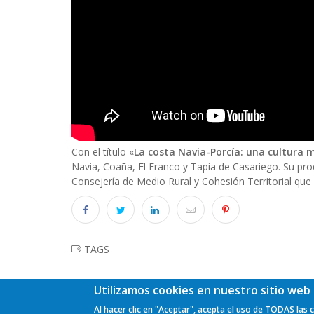
Body
Con el título «
La costa Navia-Porcía: una cultura 
Navia, Coaña, El Franco y Tapia de Casariego. Su pr
Consejería de Medio Rural y Cohesión Territorial que
TAGS
Utilizamos cookies en nuestro sitio web 
Al hacer clic en "Aceptar", acepta el uso de TODAS las 