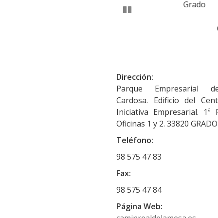
Anterior
Grado
Candamo
Pausar
Dirección:
Parque Empresarial 
Cardosa. Edificio del Cen
Iniciativa Empresarial. 1ª 
Oficinas 1 y 2. 33820 GRADO
Teléfono:
98 575 47 83
Fax:
98 575 47 84
Página Web: