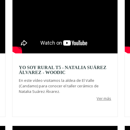
YO SOY RURAL T5 - NATALIA SUÁREZ
ÁLVAREZ - WOODIC
En este vídeo visitamos la aldea de El Valle
(Candamo) para conocer el taller cerámico de
Natalia Suárez Álvarez.
Ver más
Video
Vi