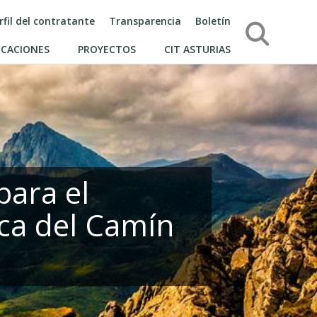
rfil del contratante
Transparencia
Boletín
Búsqueda
ICACIONES
PROYECTOS
CIT ASTURIAS
para el
ca del Camín