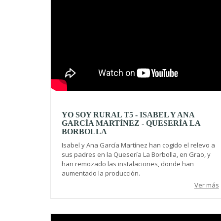
YO SOY RURAL T5 - ISABEL Y ANA
GARCÍA MARTÍNEZ - QUESERÍA LA
BORBOLLA
Isabel y Ana García Martínez han cogido el relevo a
sus padres en la Quesería La Borbolla, en Grao, y
han remozado las instalaciones, donde han
aumentado la producción.
Ver más
Video