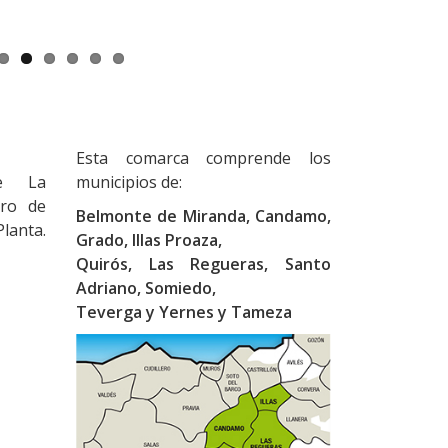
Siguiente
Illas
Esta comarca comprende los
de La
municipios de:
tro de
Belmonte de Miranda, Candamo,
Planta.
Grado, Illas Proaza,
Quirós, Las Regueras, Santo
Adriano, Somiedo,
Teverga y Yernes y Tameza