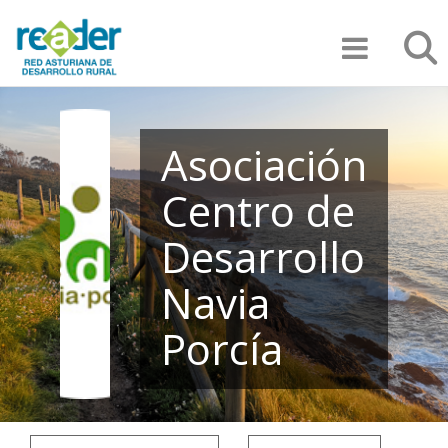
Pasar
Búsqu
al
contenido
principal
Asociación
Centro de
Desarrollo
Navia
Porcía