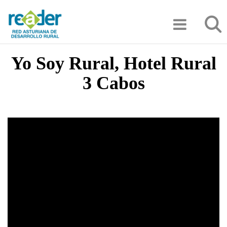
Pasar
Búsqu
al
contenido
principal
Yo Soy Rural, Hotel Rural
3 Cabos
Video