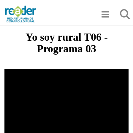
Pasar
Búsqu
al
contenido
principal
Yo soy rural T06 -
Programa 03
Video