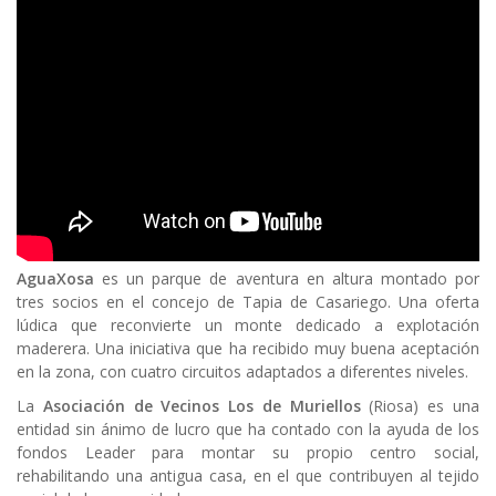
Body
AguaXosa
es un parque de aventura en altura montado por
tres socios en el concejo de Tapia de Casariego. Una oferta
lúdica que reconvierte un monte dedicado a explotación
maderera. Una iniciativa que ha recibido muy buena aceptación
en la zona, con cuatro circuitos adaptados a diferentes niveles.
La
Asociación de Vecinos Los de Muriellos
(Riosa) es una
entidad sin ánimo de lucro que ha contado con la ayuda de los
fondos Leader para montar su propio centro social,
rehabilitando una antigua casa, en el que contribuyen al tejido