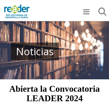
Pasar
Búsqu
al
contenido
principal
Noticias
Abierta la Convocatoria
LEADER 2024