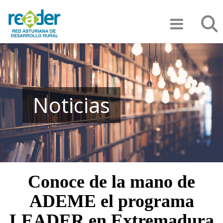
Pasar
Búsqu
al
contenido
principal
Noticias
Conoce de la mano de
ADEME el programa
LEADER en Extremadura