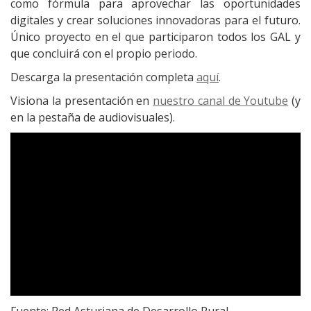
como fórmula para aprovechar las oportunidades
digitales y crear soluciones innovadoras para el futuro.
Único proyecto en el que participaron todos los GAL y
que concluirá con el propio periodo.
Descarga la presentación completa
aquí
.
Visiona la presentación en
nuestro canal de Youtube
(y
en la pestaña de audiovisuales).