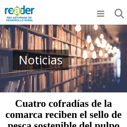
Pasar
Búsqu
al
contenido
principal
Noticias
Cuatro cofradías de la
comarca reciben el sello de
pesca sostenible del pulpo