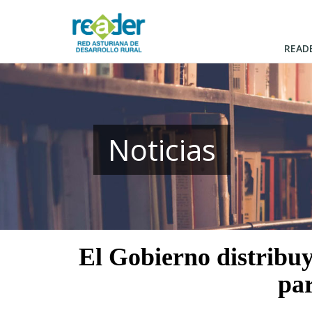
Pasar
al
contenido
READ
principal
Noticias
El Gobierno distribu
par