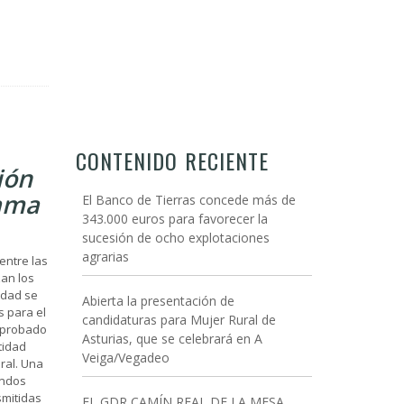
CONTENIDO RECIENTE
ión
rama
El Banco de Tierras concede más de
343.000 euros para favorecer la
sucesión de ocho explotaciones
agrarias
entre las
zan los
tidad se
Abierta la presentación de
s para el
candidaturas para Mujer Rural de
 aprobado
Asturias, que se celebrará en A
tidad
Veiga/Vegadeo
ral. Una
ondos
smitidas
EL GDR CAMÍN REAL DE LA MESA