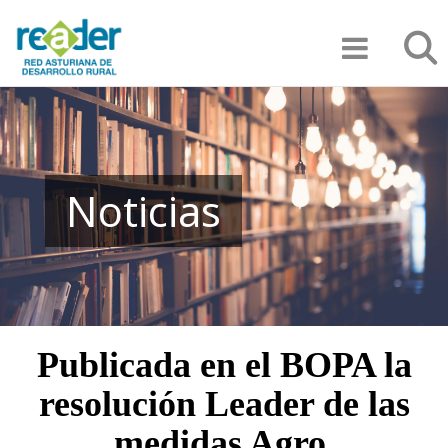
Pasar
Búsqu
al
contenido
principal
Noticias
Publicada en el BOPA la
resolución Leader de las
medidas Agro,