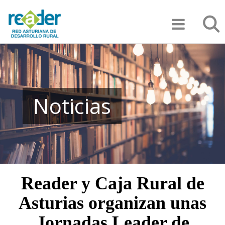
Pasar
Búsqu
al
contenido
principal
Noticias
Reader y Caja Rural de
Asturias organizan unas
Jornadas Leader de