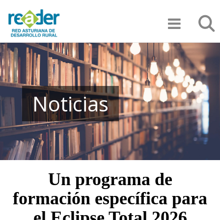
Pasar
Búsqu
al
contenido
principal
Noticias
Un programa de
formación específica para
el Eclipse Total 2026