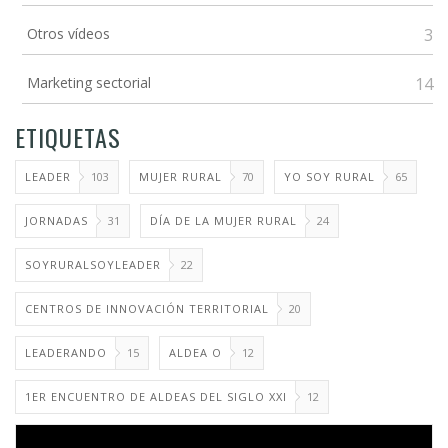
Otros vídeos
3
Marketing sectorial
14
ETIQUETAS
LEADER
103
MUJER RURAL
70
YO SOY RURAL
65
JORNADAS
31
DÍA DE LA MUJER RURAL
24
SOYRURALSOYLEADER
22
CENTROS DE INNOVACIÓN TERRITORIAL
20
LEADERANDO
15
ALDEA O
12
1ER ENCUENTRO DE ALDEAS DEL SIGLO XXI
12
Video