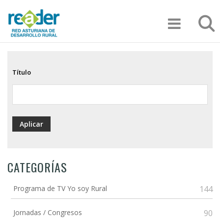
Pasar
Búsqu
al
contenido
principal
Título
CATEGORÍAS
Programa de TV Yo soy Rural
144
Jornadas / Congresos
90