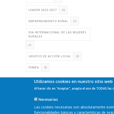
LEADER 2023-2027
26
EMPRENDIMIENTO RURAL
25
DÏA INTERNACIONAL DE LAS MUJERES
RURALES
21
GRUPOS DE ACCIÓN LOCAL
20
FEMPA
20
Utilizamos cookies en nuestro sitio web 
Al hacer clic en "Aceptar", acepta el uso de TODAS las 
Necesarias
Las cookies necesarias son absolutamente esenci
funcionalidades básicas y características de se