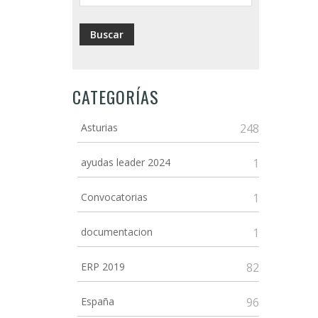
CATEGORÍAS
Asturias
248
ayudas leader 2024
1
Convocatorias
1
documentacion
1
ERP 2019
82
España
96