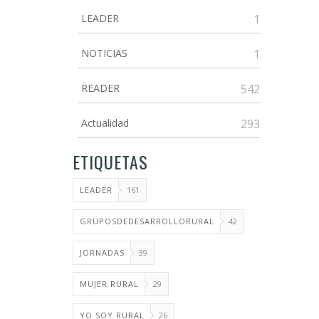
LEADER
1
NOTICIAS
1
READER
542
Actualidad
293
ETIQUETAS
LEADER
161
GRUPOSDEDESARROLLORURAL
42
JORNADAS
39
MUJER RURAL
29
YO SOY RURAL
26