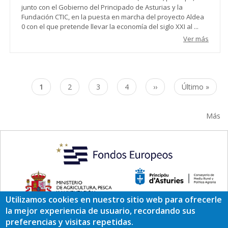
junto con el Gobierno del Principado de Asturias y la
Fundación CTIC, en la puesta en marcha del proyecto Aldea
0 con el que pretende llevar la economía del siglo XXI al ...
Ver más
Paginación
Página
1
Page
2
Page
3
Page
4
Siguiente
››
Última
Último »
actual
página
página
Más
Utilizamos cookies en nuestro sitio web para ofrecerle
la mejor experiencia de usuario, recordando sus
preferencias y visitas repetidas.