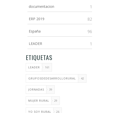
documentacion
1
ERP 2019
82
España
96
LEADER
1
ETIQUETAS
LEADER
161
GRUPOSDEDESARROLLORURAL
42
JORNADAS
39
MUJER RURAL
29
YO SOY RURAL
26