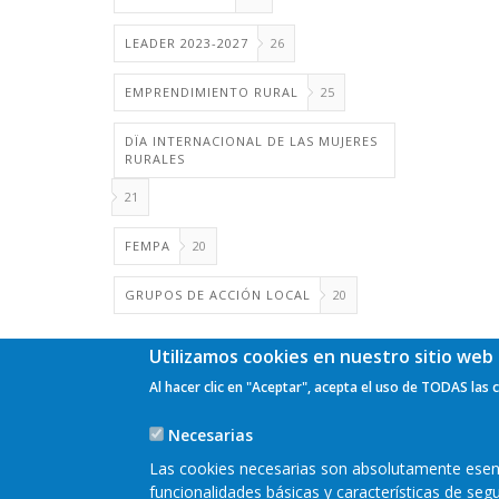
LEADER 2023-2027
26
EMPRENDIMIENTO RURAL
25
DÏA INTERNACIONAL DE LAS MUJERES
RURALES
21
FEMPA
20
GRUPOS DE ACCIÓN LOCAL
20
Utilizamos cookies en nuestro sitio web 
Al hacer clic en "Aceptar", acepta el uso de TODAS las 
Necesarias
Las cookies necesarias son absolutamente esenci
funcionalidades básicas y características de se