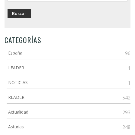
CATEGORÍAS
España
96
LEADER
1
NOTICIAS
1
READER
542
Actualidad
293
Asturias
248