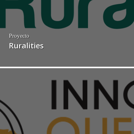
Proyecto
Ruralities