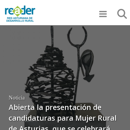
Pasar
Búsqu
al
contenido
principal
Noticia
Abierta la presentación de
candidaturas para Mujer Rural
de Asturias, que se celebrará en