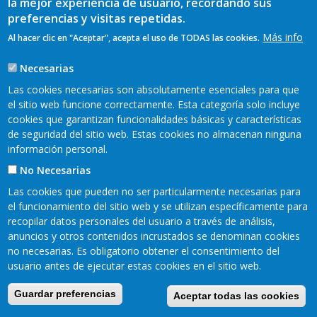
la mejor experiencia de usuario, recordando sus
preferencias y visitas repetidas.
Más info
Al hacer clic en "Aceptar", acepta el uso de TODAS las cookies.
Necesarias
Las cookies necesarias son absolutamente esenciales para que
el sitio web funcione correctamente. Esta categoría solo incluye
cookies que garantizan funcionalidades básicas y características
de seguridad del sitio web. Estas cookies no almacenan ninguna
YO SOY RURAL T06 - PROGRAMA 04
información personal.
En este capítulo podéis conocer el precioso proyecto de Paz
No Necesarias
Mesa, una artesana que trabaja el telar textil y que realiza
cuidadas prendas que tienen en cuenta tanto el proceso de
Las cookies que pueden no ser particularmente necesarias para
la lana como el cuidado
el funcionamiento del sitio web y se utilizan específicamente para
Ver más
recopilar datos personales del usuario a través de análisis,
anuncios y otros contenidos incrustados se denominan cookies
no necesarias. Es obligatorio obtener el consentimiento del
Video
usuario antes de ejecutar estas cookies en el sitio web.
Guardar preferencias
Aceptar todas las cookies